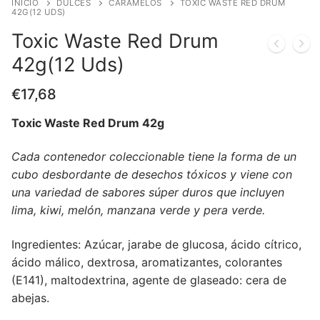
INICIO
DULCES
CARAMELOS
TOXIC WASTE RED DRUM
42G(12 UDS)
Toxic Waste Red Drum
42g(12 Uds)
€
17,68
Toxic Waste Red Drum 42g
Cada contenedor coleccionable tiene la forma de un
cubo desbordante de desechos tóxicos y viene con
una variedad de sabores súper duros que incluyen
lima, kiwi, melón, manzana verde y pera verde.
Ingredientes: Azúcar, jarabe de glucosa, ácido cítrico,
ácido málico, dextrosa, aromatizantes, colorantes
(E141), maltodextrina, agente de glaseado: cera de
abejas.