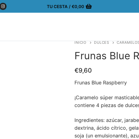
TU CESTA
/
€
0,00
INICIO
DULCES
CARAMELO
Frunas Blue 
€
9,60
Frunas Blue Raspberry
¡Caramelo súper masticable
contiene 4 piezas de dulces
Ingredientes: azúcar, jarab
dextrina, ácido cítrico, gela
soja (un emulsionante), azu