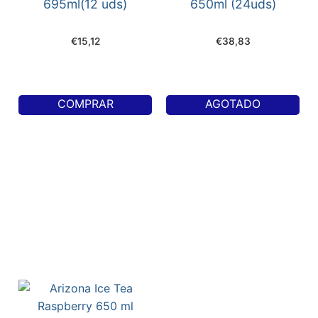
695ml(12 uds)
650ml (24uds)
€
15,12
€
38,83
COMPRAR
AGOTADO