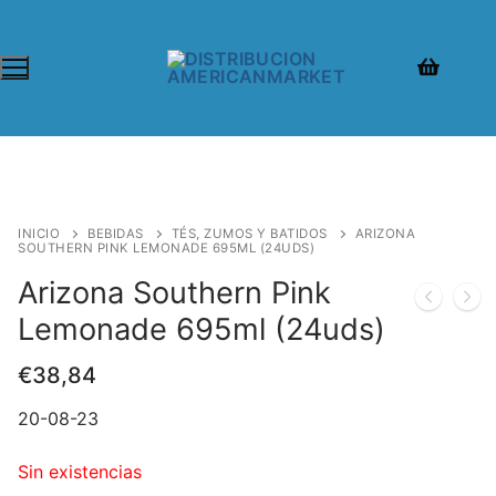
INICIO
BEBIDAS
TÉS, ZUMOS Y BATIDOS
ARIZONA
SOUTHERN PINK LEMONADE 695ML (24UDS)
Arizona Southern Pink
Lemonade 695ml (24uds)
€
38,84
20-08-23
Sin existencias