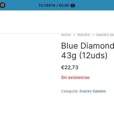
TU CESTA
/
€
0,00
INICIO
SNACKS
SNACKS S
Blue Diamon
43g (12uds)
€
22,73
Sin existencias
Categoría:
Snacks Salados