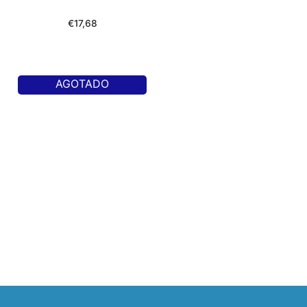
€
17,68
AGOTADO