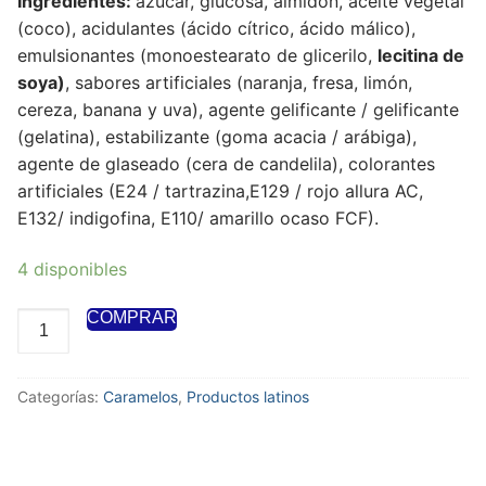
Ingredientes:
azúcar, glucosa, almidón, aceite vegetal
(coco), acidulantes (ácido cítrico, ácido málico),
emulsionantes (monoestearato de glicerilo,
lecitina de
soya)
, sabores artificiales (naranja, fresa, limón,
cereza, banana y uva), agente gelificante / gelificante
(gelatina), estabilizante (goma acacia / arábiga),
agente de glaseado (cera de candelila), colorantes
artificiales (E24 / tartrazina,E129 / rojo allura AC,
E132/ indigofina, E110/ amarillo ocaso FCF).
4 disponibles
COMPRAR
Categorías:
Caramelos
,
Productos latinos