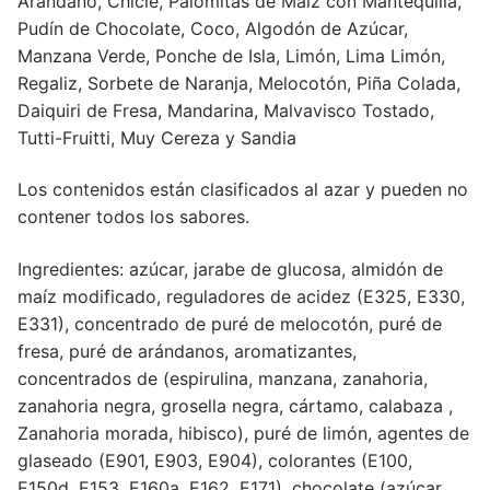
Arándano, Chicle, Palomitas de Maíz con Mantequilla,
Pudín de Chocolate, Coco, Algodón de Azúcar,
Manzana Verde, Ponche de Isla, Limón, Lima Limón,
Regaliz, Sorbete de Naranja, Melocotón, Piña Colada,
Daiquiri de Fresa, Mandarina, Malvavisco Tostado,
Tutti-Fruitti, Muy Cereza y Sandia
Los contenidos están clasificados al azar y pueden no
contener todos los sabores.
Ingredientes: azúcar, jarabe de glucosa, almidón de
maíz modificado, reguladores de acidez (E325, E330,
E331), concentrado de puré de melocotón, puré de
fresa, puré de arándanos, aromatizantes,
concentrados de (espirulina, manzana, zanahoria,
zanahoria negra, grosella negra, cártamo, calabaza ,
Zanahoria morada, hibisco), puré de limón, agentes de
glaseado (E901, E903, E904), colorantes (E100,
E150d, E153, E160a, E162, E171), chocolate (azúcar,