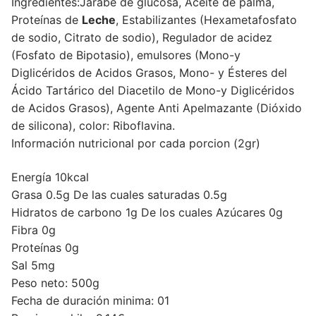
Ingredientes:Jarabe de glucosa, Aceite de palma,
Proteínas de
Leche
, Estabilizantes (Hexametafosfato
de sodio, Citrato de sodio), Regulador de acidez
(Fosfato de Bipotasio), emulsores (Mono-y
Diglicéridos de Acidos Grasos, Mono- y Ésteres del
Ácido Tartárico del Diacetilo de Mono-y Diglicéridos
de Acidos Grasos), Agente Anti Apelmazante (Dióxido
de silicona), color: Riboflavina.
Información nutricional por cada porcion (2gr)
Energía 10kcal
Grasa 0.5g De las cuales saturadas 0.5g
Hidratos de carbono 1g De los cuales Azúcares 0g
Fibra 0g
Proteínas 0g
Sal 5mg
Peso neto: 500g
Fecha de duración minima: 01