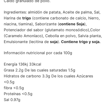
Caldo granulado de pollo.
Ingredientes: almidón de patata, Aceite de palma, Sal,
Harina de
trigo
(contiene carbonato de calcio, hierro,
niacina, tiamina), Saborizante (
contiene Soja
),
Potenciador del sabor (glutamato monosódico),Color
(Caramelo Amoníaco), Cebolla en polvo, Salvia planta,
Emulsionante (lecitina de
soja
).
Contiene trigo y soja.
Información nutricional por cada 100g
Energía 136kj 33kcal
Grasa 2.2g De las cuales saturadas 1.5g
Hidratos de carbono 3.3g De los cuales Azúcares
<0.5g
fibra <0.5g
Proteínas <0.5g
Sal 0.97g