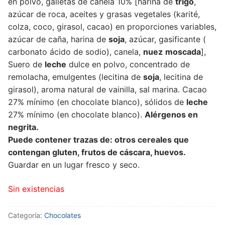
en polvo, galletas de canela 10% [harina de
trigo
,
azúcar de roca, aceites y grasas vegetales (karité,
colza, coco, girasol, cacao) en proporciones variables,
azúcar de caña, harina de
soja
, azúcar, gasificante (
carbonato ácido de sodio), canela,
nuez
moscada
],
Suero de
leche
dulce en polvo, concentrado de
remolacha, emulgentes (lecitina de
soja
, lecitina de
girasol), aroma natural de vainilla, sal marina. Cacao
27% mínimo (en chocolate blanco), sólidos de
leche
27% mínimo (en chocolate blanco).
Alérgenos en
negrita.
Puede contener trazas de: otros cereales que
contengan gluten, frutos de cáscara, huevos.
Guardar en un lugar fresco y seco.
Sin existencias
Categoría:
Chocolates