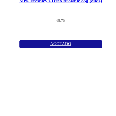
Mrs. Freshley’s Oreo Brownie 85g (8uds)
€
9,75
AGOTADO