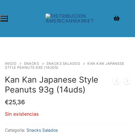
INICIO
SNACKS
SNACKS SALADOS
KAN KAN JAPANESE
STYLE PEANUTS 93G (14UDS)
Kan Kan Japanese Style
Peanuts 93g (14uds)
€
25,36
Sin existencias
Categoría:
Snacks Salados