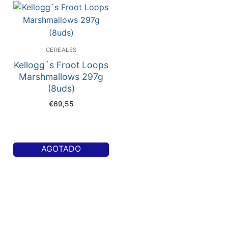
CEREALES
Kellogg´s Froot Loops
Marshmallows 297g
(8uds)
€
69,55
AGOTADO