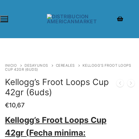
INICIO
DESAYUNOS
CEREALES
KELLOGG’S FROOT LOOPS
CUP 42GR (6UDS)
Kellogg’s Froot Loops Cup
42gr (6uds)
€
10,67
Kellogg’s Froot Loops Cup
42gr (Fecha minima: