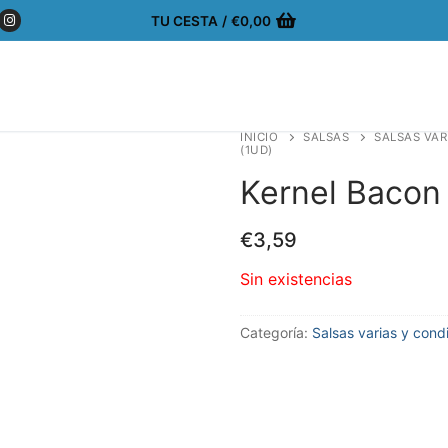
TU CESTA
/
€
0,00
INICIO
SALSAS
SALSAS VAR
(1UD)
Kernel Bacon
€
3,59
Sin existencias
Categoría:
Salsas varias y con