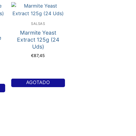
SALSAS
Marmite Yeast
e
Extract 125g (24
Uds)
€
87,45
AGOTADO