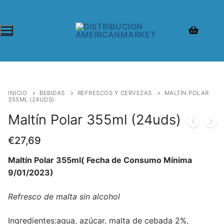
INICIO
BEBIDAS
REFRESCOS Y CERVEZAS
MALTÍN POLAR
355ML (24UDS)
Maltín Polar 355ml (24uds)
€
27,69
Maltín Polar 355ml( Fecha de Consumo Mínima
9/01/2023)
Refresco de malta sin alcohol
Ingredientes:agua, azúcar, malta de cebada 2%,