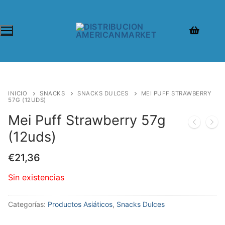
INICIO
SNACKS
SNACKS DULCES
MEI PUFF STRAWBERRY
57G (12UDS)
Mei Puff Strawberry 57g
(12uds)
€
21,36
Sin existencias
Categorías:
Productos Asiáticos
,
Snacks Dulces