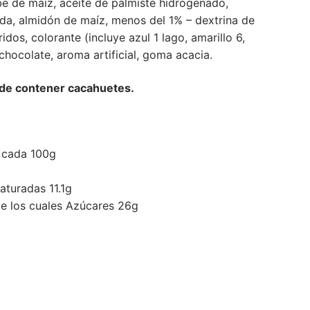
rabe de maíz, aceite de palmiste hidrogenado,
ada, almidón de maíz, menos del 1% – dextrina de
ridos, colorante (incluye azul 1 lago, amarillo 6,
, chocolate, aroma artificial, goma acacia.
ede contener cacahuetes.
r cada 100g
aturadas 11.1g
e los cuales Azúcares 26g