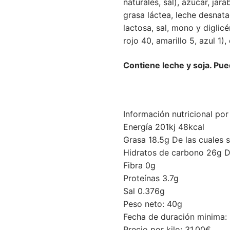
naturales, sal), azúcar, ja
grasa láctea, leche desnat
lactosa, sal, mono y diglicé
rojo 40, amarillo 5, azul 1)
Contiene leche y soja. Pu
Información nutricional po
Energía 201kj 48kcal
Grasa 18.5g De las cuales s
Hidratos de carbono 26g D
Fibra 0g
Proteínas 3.7g
Sal 0.376g
Peso neto: 40g
Fecha de duración minima:
Precio por kilo: 31.00€