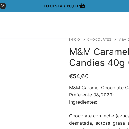
TU CESTA
/
€
0,00
INICIO
CHOCOLATES
M&M C
M&M Caramel
Candies 40g 
€
54,60
M&M Caramel Chocolate C
Preferente 08/2023)
Ingredientes:
Chocolate con leche (azúca
desnatada, lactosa, grasa lá