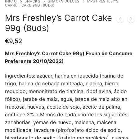
INICIO
SNACKS
SNACKS DULCES
MRS FRESHLEY’S
CARROT CAKE 99G (8UDS)
Mrs Freshley’s Carrot Cake
99g (8uds)
€
9,52
Mrs Freshley’s Carrot Cake 99g( Fecha de Consumo
Preferente 20/10/2022)
Ingredientes: azúcar, harina enriquecida (harina de
trigo, harina de cebada malteada, niacina, hierro
reducido, mononitrato de tiamina, riboflavina, ácido
fólico), jarabe de maíz, agua, jarabe de maíz alto en
fructosa, huevos, aceite de soja, aceite de palma,
contiene 2% o Menos de cada uno de los siguientes:
zanahorias, yemas de huevo, maicena, maicena
modificada, levadura (pirofosfato ácido de sodio,
bicarbonato de sodio, fosfato monocálcico), nueces,