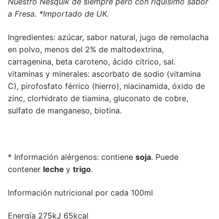
Nuestro Nesquik de siempre pero con riquísimo sabor
a Fresa. *Importado de UK.
Ingredientes: azúcar, sabor natural, jugo de remolacha
en polvo, menos del 2% de maltodextrina,
carragenina, beta caroteno, ácido cítrico, sal.
vitaminas y minerales: ascorbato de sodio (vitamina
C), pirofosfato férrico (hierro), niacinamida, óxido de
zinc, clorhidrato de tiamina, gluconato de cobre,
sulfato de manganeso, biotina.
* Información alérgenos: contiene
soja
. Puede
contener
leche
y
trigo
.
Información nutricional por cada 100ml
Energía 275kJ 65kcal