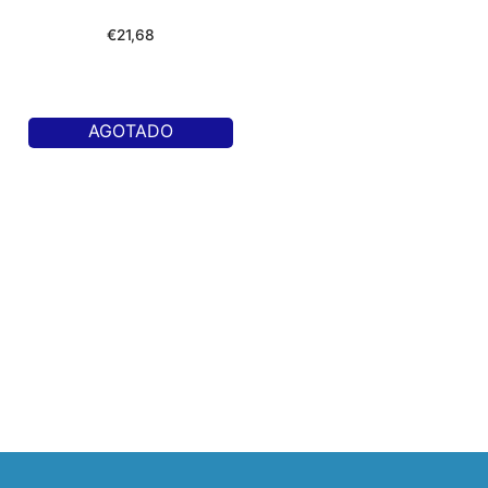
€
21,68
AGOTADO