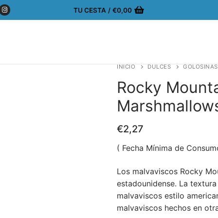
TU CESTA
/
€
0,00
INICIO
DULCES
GOLOSINAS
Rocky Mounta
Marshmallows
€
2,27
( Fecha Mínima de Consum
Los malvaviscos Rocky Mou
estadounidense. La textura 
malvaviscos estilo america
malvaviscos hechos en otr