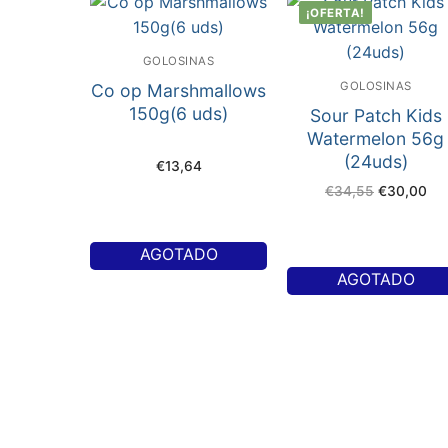
¡OFERTA!
GOLOSINAS
GOLOSINAS
Co op Marshmallows
150g(6 uds)
Sour Patch Kids
Watermelon 56g
(24uds)
€
13,64
El
El
€
34,55
€
30,00
precio
pre
original
act
era:
es:
€34,55.
€3
AGOTADO
AGOTADO