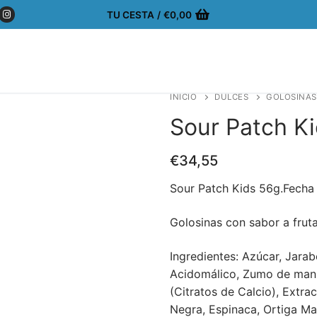
TU CESTA
/
€
0,00
INICIO
DULCES
GOLOSINAS
Sour Patch K
€
34,55
Sour Patch Kids 56g.Fech
Golosinas con sabor a fruta
Ingredientes: Azúcar, Jarab
Acidomálico, Zumo de man
(Citratos de Calcio), Extr
Negra, Espinaca, Ortiga Ma