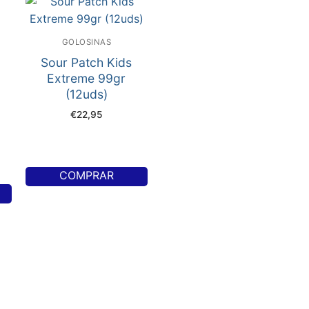
GOLOSINAS
Sour Patch Kids
Extreme 99gr
(12uds)
€
22,95
cio
ual
0,00.
COMPRAR