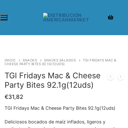
INICIO
SNACKS
SNACKS SALADOS
TGI FRIDAYS MAC &
CHEESE PARTY BITES 92.1G(12UDS)
TGI Fridays Mac & Cheese
Party Bites 92.1g(12uds)
€
31,82
TGI Fridays Mac & Cheese Party Bites 92.1g(12uds)
Deliciosos bocados de maíz inflados, ligeros y