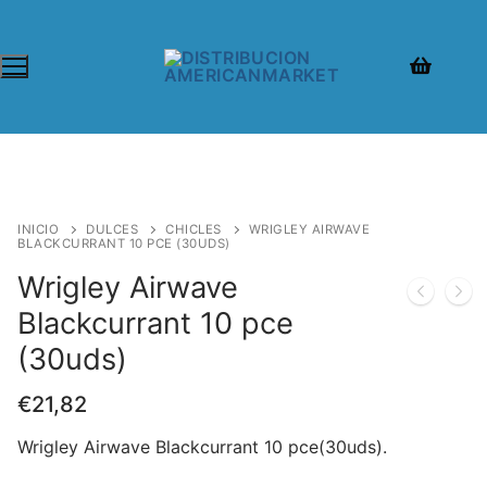
INICIO
DULCES
CHICLES
WRIGLEY AIRWAVE
BLACKCURRANT 10 PCE (30UDS)
Wrigley Airwave
Blackcurrant 10 pce
(30uds)
€
21,82
Wrigley Airwave Blackcurrant 10 pce(30uds).