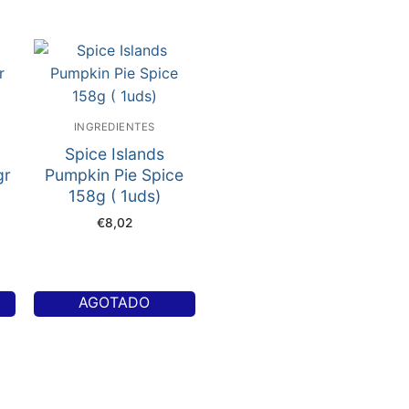
INGREDIENTES
Spice Islands
gr
Pumpkin Pie Spice
158g ( 1uds)
€
8,02
AGOTADO