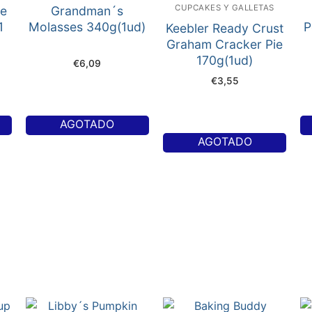
CUPCAKES Y GALLETAS
le
Grandman´s
1
Molasses 340g(1ud)
P
Keebler Ready Crust
Graham Cracker Pie
170g(1ud)
€
6,09
€
3,55
AGOTADO
AGOTADO