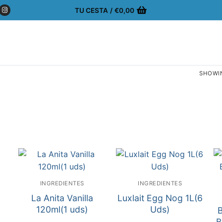
TU CESTA
/
€
0,00
SHOWIN
INGREDIENTES
INGREDIENTES
La Anita Vanilla
Luxlait Egg Nog 1L(6
)
120ml(1 uds)
Uds)
B
B