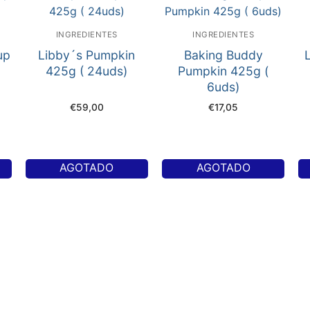
INGREDIENTES
INGREDIENTES
up
Libby´s Pumpkin
Baking Buddy
425g ( 24uds)
Pumpkin 425g (
6uds)
€
59,00
€
17,05
AGOTADO
AGOTADO