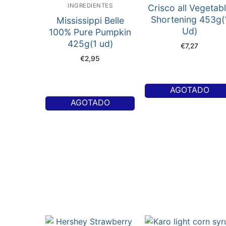
INGREDIENTES
Crisco all Vegetab
Shortening 453g(
Mississippi Belle
Ud)
100% Pure Pumpkin
425g(1 ud)
€
7,27
€
2,95
AGOTADO
AGOTADO