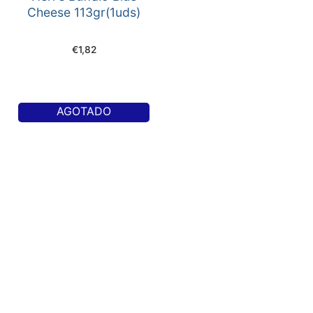
Cheese 113gr(1uds)
€
1,82
AGOTADO