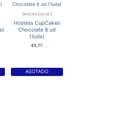
SNACKS DULCES
Hostess CupCakes
s)
Chocolate 8 ud
(1uds)
€
5,77
AGOTADO