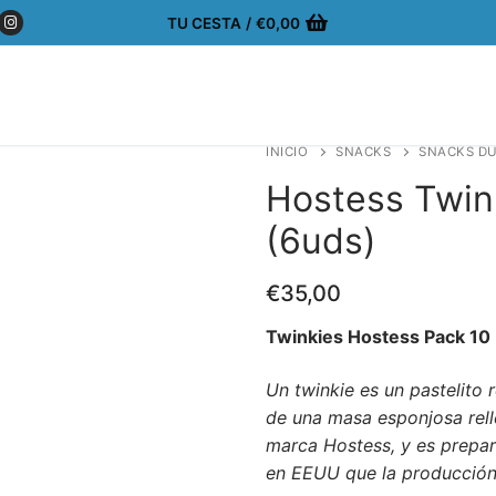
TU CESTA
/
€
0,00
INICIO
SNACKS
SNACKS D
Hostess Twin
(6uds)
€
35,00
Twinkies Hostess Pack 10
Un twinkie es un pastelito 
de una masa esponjosa relle
marca Hostess, y es prepar
en EEUU que la producción 