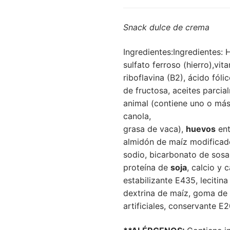
Snack dulce de crema
Ingredientes:Ingredientes: 
sulfato ferroso (hierro),vit
riboflavina (B2), ácido fóli
de fructosa, aceites parci
animal (contiene uno o más
canola,
grasa de vaca),
huevos
ent
almidón de maíz modificado
sodio, bicarbonato de sosa
proteína de
soja
, calcio y 
estabilizante E435, lecitina
dextrina de maíz, goma de 
artificiales, conservante E