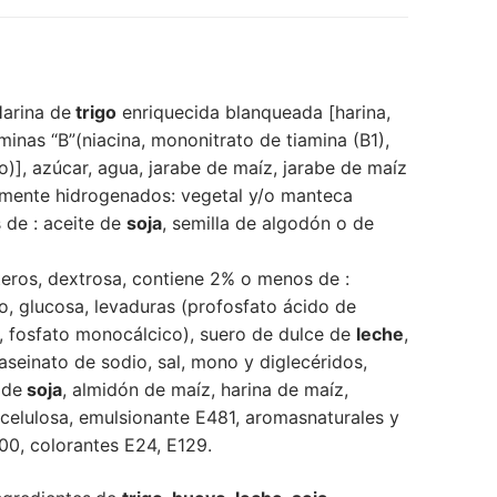
Harina de
trigo
enriquecida blanqueada [harina,
aminas “B”(niacina, mononitrato de tiamina (B1),
co)], azúcar, agua, jarabe de maíz, jarabe de maíz
almente hidrogenados: vegetal y/o manteca
 de : aceite de
soja
, semilla de algodón o de
eros, dextrosa, contiene 2% o menos de :
, glucosa, levaduras (profosfato ácido de
, fosfato monocálcico), suero de dulce de
leche
,
caseinato de sodio, sal, mono y diglecéridos,
 de
soja
, almidón de maíz, harina de maíz,
celulosa, emulsionante E481, aromasnaturales y
200, colorantes E24, E129.