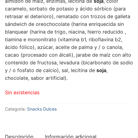
almidón de maíz, enzimas, lecitina de
soja
, color
caramelo, sorbato de potasio y ácido sórbico (para
retrasar el deterioro), rematado con trozos de galleta
sándwich de oreochocolate (harina enriquecida sin
blanquear (harina de trigo, niacina, hierro reducido ,
tiamina e mononitrato (vitamina b1, riboflavina b2,
ácido fólico), azúcar, aceite de palma y / o canola,
cacao (procesado con álcali), jarabe de maíz con alto
contenido de fructosa, levadura (bicarbonato de sodio
y / o fosfato de calcio), sal, lecitina de
soja
,
chocolate, sabor artificial).
Sin existencias
Categoría:
Snacks Dulces
Descripción
Información adicional