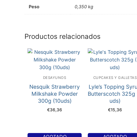
Peso
0,350 kg
Productos relacionados
DESAYUNOS
CUPCAKES Y GALLETAS
Nesquik Strawberry
Lyle’s Topping Syr
Milkshake Powder
Butterscotch 325g 
300g (10uds)
uds)
€
36,36
€
15,36
AGOTADO
AGOTADO