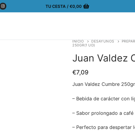
TU CESTA
/
€
0,00
INICIO
DESAYUNOS
PREPAR
250GR(1 UD)
Juan Valdez 
€
7,09
Juan Valdez Cumbre 250gr
– Bebida de carácter con l
– Sabor prolongado a café
– Perfecto para despertar 