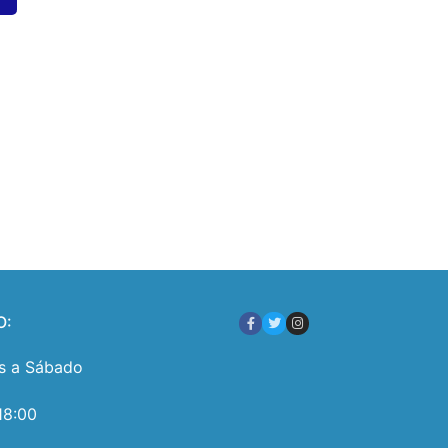
O:
s a Sábado
18:00