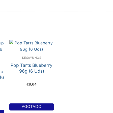
DESAYUNOS
Pop Tarts Blueberry
96g (6 Uds)
up
(6
€
8,64
AGOTADO