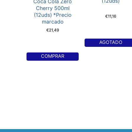
(12uds)
Coca Cola Zero
Cherry 500ml
(12uds) *Precio
€
11,16
marcado
€
21,49
AGOTADO
COMPRAR