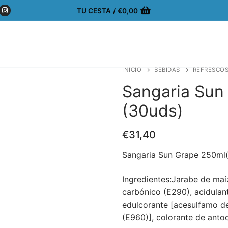
TU CESTA
/
€
0,00
INICIO
BEBIDAS
REFRESCOS
Sangaria Sun
(30uds)
€
31,40
Sangaria Sun Grape 250ml
Ingredientes:Jarabe de maíz
carbónico (E290), acidulan
edulcorante [acesulfamo de
(E960)], colorante de antoc