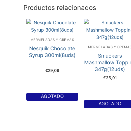
Productos relacionados
MERMELADAS Y CREMAS
MERMELADAS Y CREMA
Nesquik Chocolate
Syrup 300ml(8uds)
Smuckers
Mashmallow Toppi
347g(12uds)
€
29,09
€
35,91
AGOTADO
AGOTADO