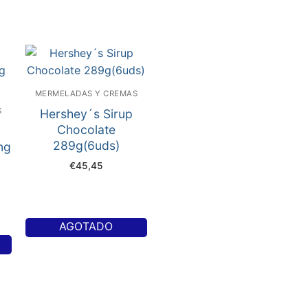
MERMELADAS Y CREMAS
S
Hershey´s Sirup
Chocolate
289g(6uds)
ng
€
45,45
AGOTADO