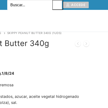
ACCEDE
S
SKIPPY PEANUT BUTTER 340G (1UDS)
t Butter 340g
g.1/8/24
cremosa
ostados, azucar, aceite vegetal hidrogenado
lza), sal.