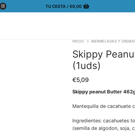
TU CESTA
/
€
0,00
INICIO
MERMELADAS Y CREMA
Skippy Peanu
(1uds)
€
5,09
Skippy peanut Butter 462
Mantequilla de cacahuete 
Ingredientes: cacahuetes t
(semilla de algodon, soja, co