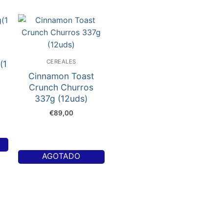
CEREALES
(1
Cinnamon Toast
Crunch Churros
337g (12uds)
€
89,00
AGOTADO