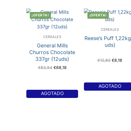
¡OFERTA!
¡OFERTA!
CEREALES
CEREALES
Reese’s Puff 1,22kg
uds)
General Mills
Churros Chocolate
337gr (12uds)
€
12,80
€
8,18
€
83,64
€
68,18
AGOTADO
AGOTADO