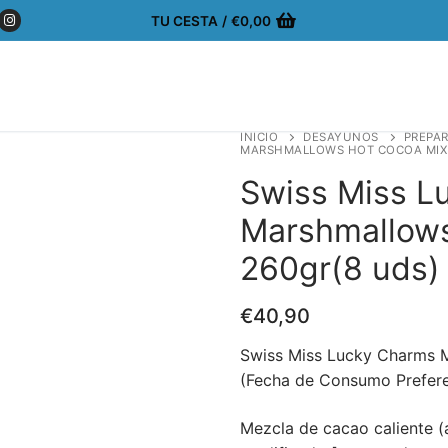
TU CESTA
/
€
0,00
INICIO
DESAYUNOS
PREPAR
MARSHMALLOWS HOT COCOA MIX 
Swiss Miss L
Marshmallows
260gr(8 uds)
€
40,90
Swiss Miss Lucky Charms 
(Fecha de Consumo Prefer
Mezcla de cacao caliente (