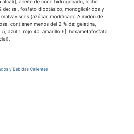
álcali], aceite de coco hidrogenado, leche
de: sal, fosfato dipotásico, monoglicéridos y
), malvaviscos (azúcar, modificado Almidón de
osa, contienen menos del 2 % de: gelatina,
lo 5, azul 1, rojo 40, amarillo 6], hexametafosfato
ial).
dos y Bebidas Calientes