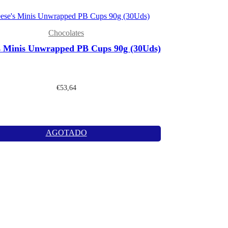
Chocolates
s Minis Unwrapped PB Cups 90g (30Uds)
€
53,64
AGOTADO