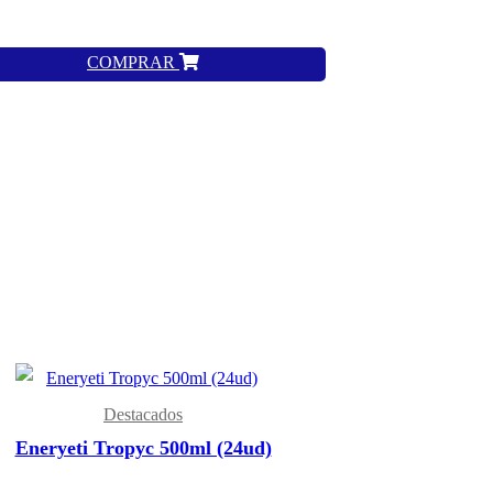
COMPRAR
Destacados
Eneryeti Tropyc 500ml (24ud)