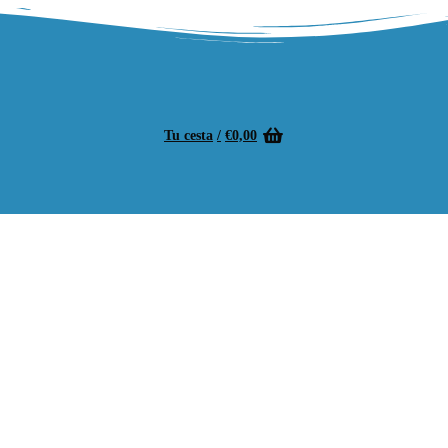
Tu cesta
/
€
0,00